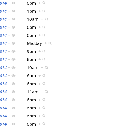
014
+
6pm
+
014
+
1pm
+
014
+
10am
+
014
+
6pm
+
014
+
6pm
+
014
+
Midday
+
014
+
9pm
+
014
+
6pm
+
014
+
10am
+
014
+
6pm
+
014
+
6pm
+
014
+
11am
+
014
+
6pm
+
014
+
6pm
+
014
+
6pm
+
014
+
6pm
+