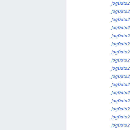
JogData2
JogData2
JogData2
JogData2
JogData2
JogData2
JogData2
JogData2
JogData2
JogData2
JogData2
JogData2
JogData2
JogData2
JogData2
JogData2