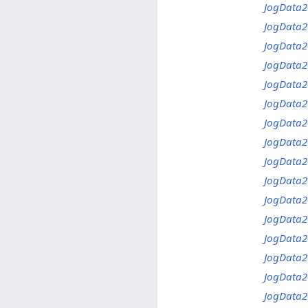
JogData2
JogData2
JogData2
JogData2
JogData2
JogData2
JogData2
JogData2
JogData2
JogData2
JogData2
JogData2
JogData2
JogData2
JogData2
JogData2