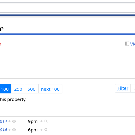
e
n
Vi
Filter
100
250
500
next 100
his property.
014
+
9pm
+
014
+
6pm
+