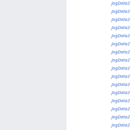
JogData2
JogData2
JogData2
JogData2
JogData2
JogData2
JogData2
JogData2
JogData2
JogData2
JogData2
JogData2
JogData2
JogData2
JogData2
JogData2