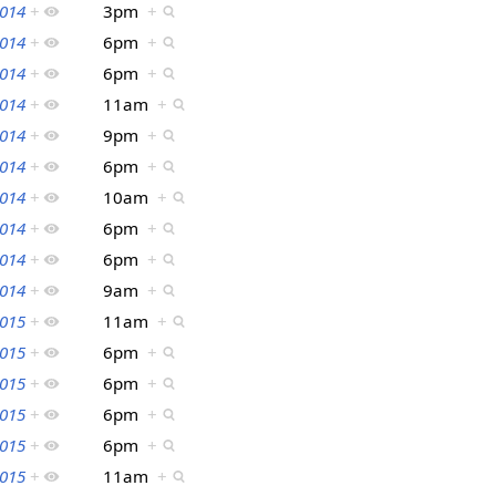
014
+
3pm
+
014
+
6pm
+
014
+
6pm
+
014
+
11am
+
014
+
9pm
+
014
+
6pm
+
014
+
10am
+
014
+
6pm
+
014
+
6pm
+
014
+
9am
+
015
+
11am
+
015
+
6pm
+
015
+
6pm
+
015
+
6pm
+
015
+
6pm
+
015
+
11am
+