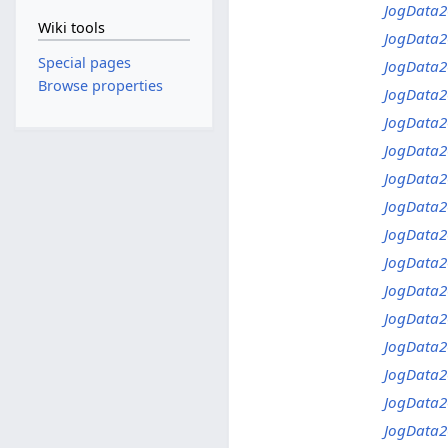
JogData2
Wiki tools
JogData2
Special pages
JogData2
Browse properties
JogData2
JogData2
JogData2
JogData2
JogData2
JogData2
JogData2
JogData2
JogData2
JogData2
JogData2
JogData2
JogData2